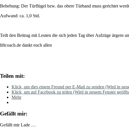
Behebung: Der Türflügel bzw. das obere Türband muss gerichtet werd
Aufwand: ca. 1,0 Std.
Teilt den Beitrag mit Leuten die sich jeden Tag über Aufzüge ärgern
liftcoach.de dankt euch allen
Teilen mit:
Klick, um dies einem Freund per E-Mail zu senden (Wird in neu
Klick, um auf Facebook zu teilen (Wird in neuem Fenster geöffn
Mehr
Gefällt mir:
Gefällt mir
Lade …