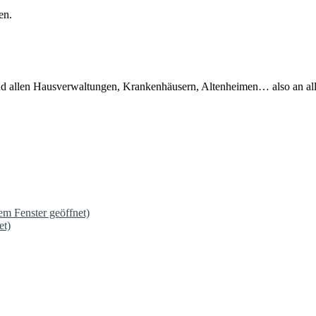
en.
 und allen Hausverwaltungen, Krankenhäusern, Altenheimen… also an al
em Fenster geöffnet)
et)